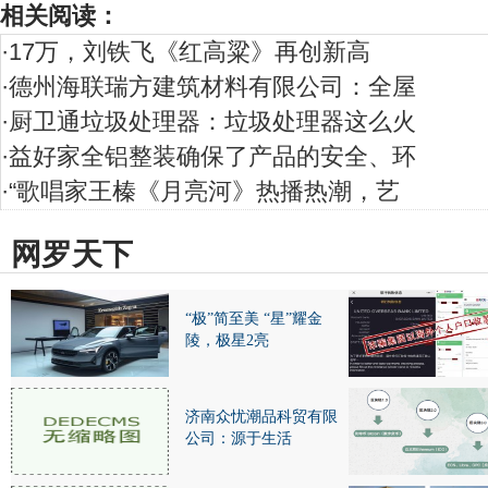
相关阅读：
·
17万，刘铁飞《红高粱》再创新高
·
德州海联瑞方建筑材料有限公司：全屋
·
厨卫通垃圾处理器：垃圾处理器这么火
·
益好家全铝整装确保了产品的安全、环
·
“歌唱家王榛《月亮河》热播热潮，艺
网罗天下
“极”简至美 “星”耀金
陵，极星2亮
济南众忧潮品科贸有限
公司：源于生活