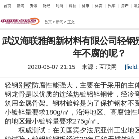
首页
新闻
资讯
财经
时尚
科技
健康
体育
汽车
房产
教
首页
> 新闻 > 正文
武汉海联雅阁新材料有限公司轻钢
年不腐的呢？
2020-05-07 21:15
来源：
互联网
[field:
轻钢别墅防腐性能强大，主要在于采用的主
钢龙骨是以优质的连续热镀铝锌钢带，经冷
筑用金属骨架。钢材镀锌是为了保护钢材不
小镀锌量要求180g/㎡，沿海地区、高腐蚀
的地区最小镀锌量要求275g/㎡。
权威测试：在美国宾夕法尼亚州工业地区