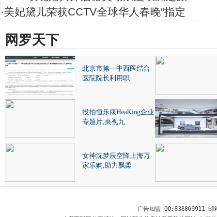
·
美妃黛儿荣获CCTV全球华人春晚“指定
网罗天下
北京市第一中西医结合
医院院长利用职
投拍恒乐康HeaKing企业
专题片,央视九
女神沈梦辰空降上海万
家乐购,助力飘柔
广告加盟 QQ:838869911 邮箱