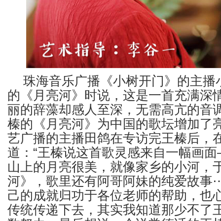
珠海音乐广播《小树开门》的主播
的《月亮河》时说，这是一首充满深
丽的辞藻却感人至深，无需高亢的音
榛的《月亮河》为中国的歌坛增加了
艺广播的主播田鸽在专访完王榛后，
道：“王榛说这首歌灵感来自一幅画面
山上的月亮很美，就像家乡的小河，
河》，歌里还有阿哥阿妹的纯爱故事
己的成就归功于各位老师的帮助，也
传统传递下去，其实我知道那少不了