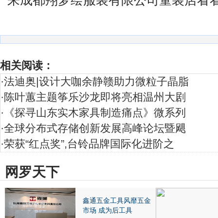
来成都翔梦绘服装有限公司童装店看
相关阅读：
·
法迪奥|设计大咖余静赣助力微粒子晶脂
·
陈叶蕙主题筝乐沙龙即将亮相温州大剧
·
《探寻山东实木家具制造痛点》微系列
·
全球分布式存储创新发展高峰论坛暨飓
·
荣获“红点奖”,台铃品牌国际化进阶之
网罗天下
鑫通五金工具风靡五金
市场 成为后工具