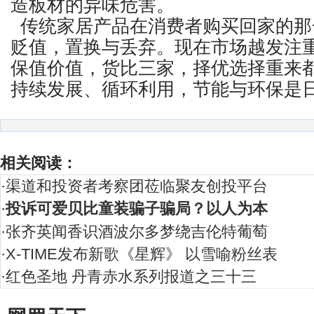
造板材的异味危害。
传统家居产品在消费者购买回家的那
贬值，置换与丢弃。现在市场越发注
保值价值，货比三家，择优选择重来
持续发展、循环利用，节能与环保是日
相关阅读：
·
渠道和投资者考察团莅临聚友创投平台
·
投诉可爱贝比童装骗子骗局？以人为本
·
张齐英闻香识酒波尔多梦绕吉伦特葡萄
·
X-TIME发布新歌《星辉》 以雪喻粉丝表
·
红色圣地 丹青赤水系列报道之三十三