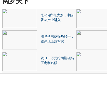
网罗天下
“沃小番”扛大旗，中国
番茄产业进入
海飞丝巴萨强势联手，
邀你见证冠军实
双11一万元抢阿斯顿马
丁定制名额