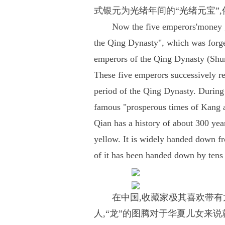
式银元为光绪年间的“光绪元宝”,
Now the five emperors'money g
the Qing Dynasty", which was forge
emperors of the Qing Dynasty (Shu
These five emperors successively r
period of the Qing Dynasty. During 
famous "prosperous times of Kang a
Qian has a history of about 300 year
yellow. It is widely handed down f
of it has been handed down by tens 
在中国,收藏家极其喜欢带有
人,“龙”的图腾对于华夏儿女来