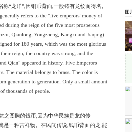
俗称“龙洋”,因铜币背面,一般铸有龙纹而得名。
图
enerally refers to the "five emperors' money of
d during the reign of the five most prosperous
nzhi, Qianlong, Yongzheng, Kangxi and Jiaqing).
eigned for 180 years, which was the most glorious
their reign, the country was strong, and the
nd Qian" appeared in history. Five Emperors
s. The material belongs to brass. The color is
rom generation to generation. Only a small amount
of thousands of people.
龙之图腾的钱币,因为中华民族是龙的传
说就是一种吉祥物。在民间传说,钱币背面的龙,能