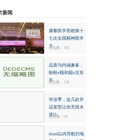
片新闻
康黎医学亮相第十
七次全国精神医学
大
点击数：185
品质与内涵兼备，
盼盼x颐和园x京东
共
点击数：128
毕业季，这几款开
运发型让你无惧水
逆O
点击数：59
inxni以内导航扫地