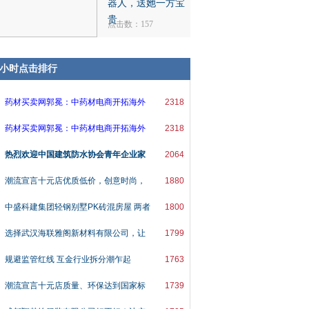
器人，送她一方宝
贵
点击数：157
8小时点击排行
药材买卖网郭冕：中药材电商开拓海外
2318
药材买卖网郭冕：中药材电商开拓海外
2318
热烈欢迎中国建筑防水协会青年企业家
2064
潮流宣言十元店优质低价，创意时尚，
1880
中盛科建集团轻钢别墅PK砖混房屋 两者
1800
选择武汉海联雅阁新材料有限公司，让
1799
规避监管红线 互金行业拆分潮乍起
1763
潮流宣言十元店质量、环保达到国家标
1739