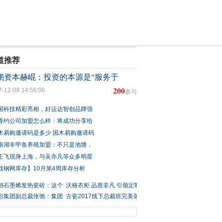
道推荐
鹏资本赫崐：投资的本源是“服务于
200
7-12-08 14:56:06
参与
国科技精彩亮相，好运达智创品牌强
香约公司加盟怎么样：将成功分享给
木易购邀请码是多少 国木易购邀请码
南湖丰甲鱼养殖加盟：不只是池塘，
正飞现身上海，与吴亦凡等众多明星
找钢网库存】10月第4周库存分析
朗石墨烯发热瓷砖：这个
沃格衣柜 品质非凡 引领定制
天把温暖
彩集团副总裁张弛：集团
家居行业
古瓷2017线下总裁班完美落
大举进军
幕 全国大会