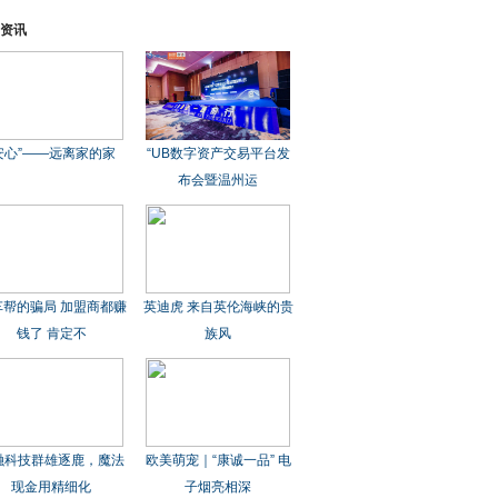
资讯
安心”——远离家的家
“UB数字资产交易平台发
布会暨温州运
车帮的骗局 加盟商都赚
英迪虎 来自英伦海峡的贵
钱了 肯定不
族风
融科技群雄逐鹿，魔法
欧美萌宠｜“康诚一品” 电
现金用精细化
子烟亮相深