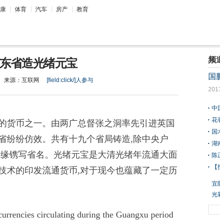
康
体育
汽车
房产
教育
频
东省造光绪元宝
国
来源：
互联网
[field:click/]
人参与
201
中
花
通的货币之一。由两广总督张之洞率先引进英国
国
省纷纷仿效。共有十九个省局铸造,除中央户
湖
上缘镌写省名。光绪元宝是大清光绪年流通大面
陈
【
技术的印发流通货币,对于现今也蕴藏了一定历
宜
冬
光
将
urrencies circulating during the Guangxu period