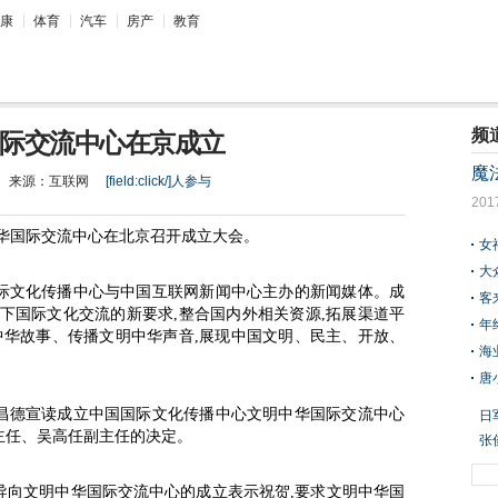
康
体育
汽车
房产
教育
频
际交流中心在京成立
魔
来源：
互联网
[field:click/]
人参与
201
中华国际交流中心在北京召开成立大会。
女
大
际文化传播中心与中国互联网新闻中心主办的新闻媒体。成
客
下国际文化交流的新要求,整合国内外相关资源,拓展渠道平
年
中华故事、传播文明中华声音,展现中国文明、民主、开放、
海
唐
昌德宣读成立中国国际文化传播中心文明中华国际交流中心
日
主任、吴高任副主任的决定。
现
张
籍
导向文明中华国际交流中心的成立表示祝贺,要求文明中华国