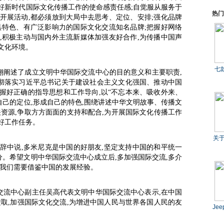
好新时代国际文化传播工作的使命感责任感;自觉服从服务于
热门
开展活动,都必须放到大局中去思考、定位、安排;强化品牌
具特色、有广泛影响力的国际文化交流知名品牌;把握好网络
,积极主动与国内外主流新媒体加强友好合作,为传播中国声
文化环境。
七
翔阐述了成立文明中华国际交流中心的目的意义和主要职责,
彻落实习近平总书记关于建设社会主义文化强国、推动中国
握好正确的指导思想和工作导向,以“不忘本来、吸收外来、
自己的定位,形成自己的特色,围绕讲述中华文明故事、传播文
关资源,争取方方面面的支持和配合,为开展国际文化传播工作
好工作任务。
关
辞中说,多米尼克是中国的好朋友,坚定支持中国的和平统一
。希望文明中华国际交流中心成立后,多加强国际交流,多介
,我们需要借鉴中国的发展经验。
交流中心副主任吴高代表文明中华国际交流中心表示,在中国
进取,加强国际文化交流,为增进中国人民与世界各国人民的友
Je