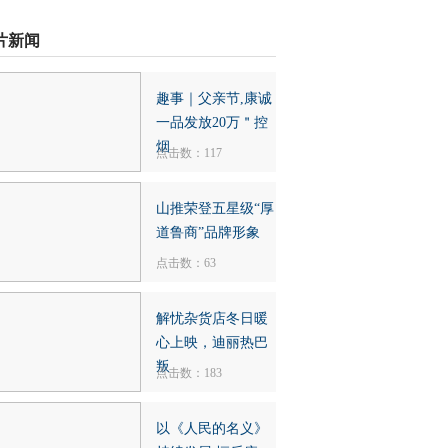
片新闻
趣事｜父亲节,康诚
一品发放20万＂控
烟
点击数：117
山推荣登五星级“厚
道鲁商”品牌形象
点击数：63
解忧杂货店冬日暖
心上映，迪丽热巴
叛
点击数：183
以《人民的名义》