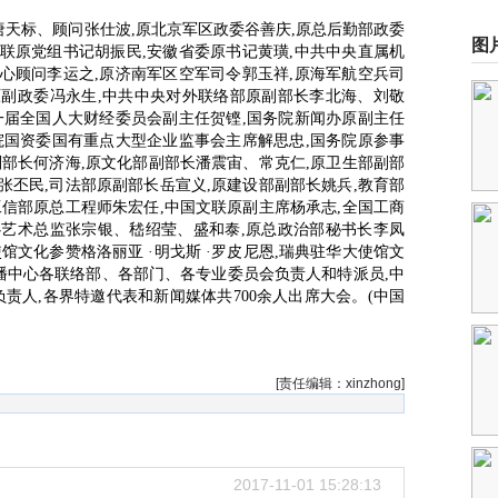
天标、顾问张仕波,原北京军区政委谷善庆,原总后勤部政委
图
联原党组书记胡振民,安徽省委原书记黄璜,中共中央直属机
心顾问李运之,原济南军区空军司令郭玉祥,原海军航空兵司
原副政委冯永生,中共中央对外联络部原副部长李北海、刘敬
一届全国人大财经委员会副主任贺铿,国务院新闻办原副主任
院国资委国有重点大型企业监事会主席解思忠,国务院原参事
副部长何济海,原文化部副部长潘震宙、常克仁,原卫生部副部
张丕民,司法部原副部长岳宣义,原建设部副部长姚兵,教育部
工信部原总工程师朱宏任,中国文联原副主席杨承志,全国工商
心艺术总监张宗银、嵇绍莹、盛和泰,原总政治部秘书长李凤
馆文化参赞格洛丽亚 ·明戈斯 ·罗皮尼恩,瑞典驻华大使馆文
传播中心各联络部、各部门、各专业委员会负责人和特派员,中
责人,各界特邀代表和新闻媒体共700余人出席大会。(中国
[责任编辑：xinzhong]
2017-11-01 15:28:13