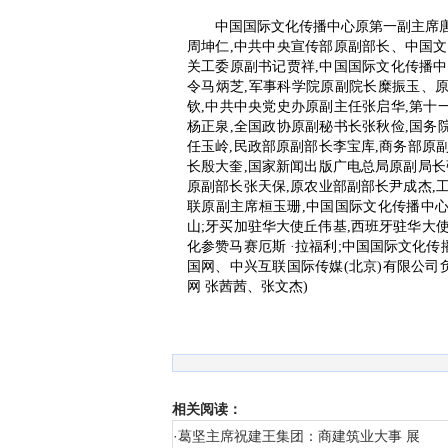
中国国际文化传播中心原第一副主席唐
周坤仁,中共中央宣传部原副部长、中国文
关工委原副书记贾祥,中国国际文化传播中
令马炳芝,军事科学院原副院长糜振玉、
钦,中共中央党史办原副主任张启华,第十
杨正泉,全国政协原副秘书长张秋俭,国务
任玉岭,民政部原副部长李宝库,商务部原
长殷大奎,国家新闻出版广电总局原副局长
原副部长张天保,原农业部副部长尹成杰,
联原副主席桓玉珊,中国国际文化传播中
山;牙买加驻华大使丘伟基,西班牙驻华大使
化参赞马赛厄斯 ·拉福利;中国国际文化
国网、中兴互联国际传媒(北京)有限公司负
网 张茜茜、张文杰)
相关阅读：
·
葛坚主席祝建王集团：商建筑业大事 展