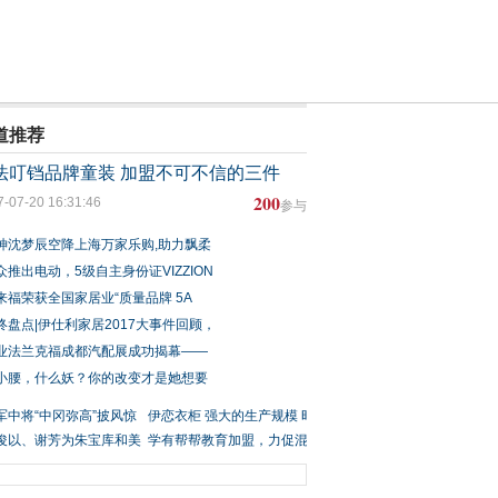
道推荐
法叮铛品牌童装 加盟不可不信的三件
200
7-07-20 16:31:46
参与
神沈梦辰空降上海万家乐购,助力飘柔
众推出电动，5级自主身份证VIZZION
来福荣获全国家居业“质量品牌 5A
终盘点|伊仕利家居2017大事件回顾，
业法兰克福成都汽配展成功揭幕——
小腰，什么妖？你的改变才是她想要
军中将“中冈弥高”披风惊
伊恋衣柜 强大的生产规模 时
高密
俊以、谢芳为朱宝库和美
尚前沿的
学有帮帮教育加盟，力促混
陈思思振
合式教学惠