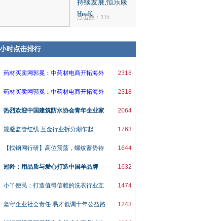
持续发展,恒乐康
HeaK
点击数：135
8小时点击排行
药材买卖网郭冕：中药材电商开拓海外
2318
药材买卖网郭冕：中药材电商开拓海外
2318
热烈欢迎中国建筑防水协会青年企业家
2064
规避监管红线 互金行业拆分潮乍起
1763
【找钢网行研】高位震荡，螺纹蓄势待
1644
冠羚：用品质与爱心打造中国羊品牌
1632
小丫便民：打造值得信赖的洗衣行业互
1474
坚守企业社会责任 易才低调十年公益路
1243