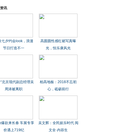
资讯
款七夕约会look，浪漫
高圆圆性感红裙写真曝
节日打造不一
光，恒乐康风光
于“北京现代副总经理吴
柏高地板：2018不忘初
周涛被离职
心，砥砺前行
ep爆款来长春 车展专享
吴文辉：全民娱乐时代 阅
价遇上719纪
文全·内容生