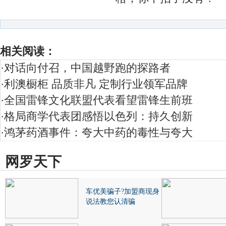
相关阅读：
·
对话向付召，中国越野跑的探路者
·
利澳橱柜 品质非凡 定制行业领军品牌
·
全国雷锋文化联盟代表看望雷锋生前班
·
格局商学代表团感悟以色列：持久创新
·
鸿茅药酒事件：夸大中药的毒性与夸大
网罗天下
车优美骗子?加盟商现身
说法教您认清骗