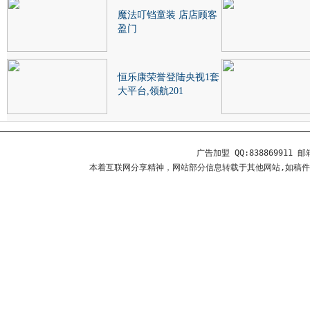
魔法叮铛童装 店店顾客
盈门
恒乐康荣誉登陆央视1套
大平台,领航201
广告加盟 QQ:838869911 邮箱
本着互联网分享精神，网站部分信息转载于其他网站,如稿