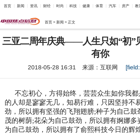
首页
新闻
资讯
财经
时尚
科技
健康
体育
汽车
房产
教
首页
> 新闻 > 正文
三亚二周年庆典——人生只如“初”
有你
2018-05-28 16:31
来源：
互联网
[field:
不忘初心，方得始终，芸芸众生如你我都
的人却是寥寥无几，知易行难，只因坚持不
劲，所以拥有坚强的飞翔翅膀;种子为自己鼓
茂的树荫;花朵为自己鼓劲，所以拥有婀娜多
为自己鼓劲，所以拥有了俞熙科技今日的辉