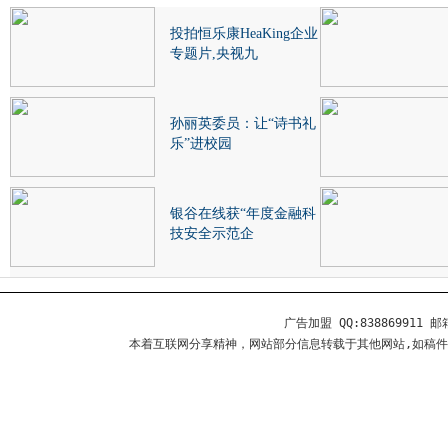
投拍恒乐康HeaKing企业
专题片,央视九
孙丽英委员：让“诗书礼
乐”进校园
银谷在线获“年度金融科
技安全示范企
广告加盟 QQ:838869911 邮箱
本着互联网分享精神，网站部分信息转载于其他网站,如稿