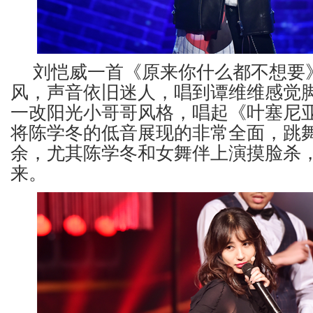
刘恺威一首《原来你什么都不想要
风，声音依旧迷人，唱到谭维维感觉
一改阳光小哥哥风格，唱起《叶塞尼
将陈学冬的低音展现的非常全面，跳
余，尤其陈学冬和女舞伴上演摸脸杀
来。