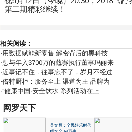
视5月12日（今晚）20:30，2018
第二期精彩继续！
相关阅读：
·
用数据赋能新零售 解密背后的黑科技
·
想与年入3700万的蔻赛执行董事玛丽来
·
近事记不住，往事忘不了，岁月不经过
·
倍特厨柜：服务至上 渠道为王 品牌为
·
“健康中国·安全饮水”系列活动在上
网罗天下
吴文辉：全民娱乐时代
阅文全·内容生