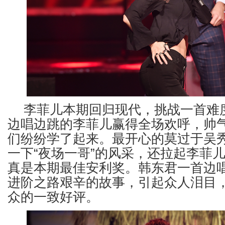
李菲儿本期回归现代，挑战一首难
边唱边跳的李菲儿赢得全场欢呼，帅
们纷纷学了起来。最开心的莫过于吴
一下“夜场一哥”的风采，还拉起李菲
真是本期最佳安利奖。韩东君一首边
进阶之路艰辛的故事，引起众人泪目
众的一致好评。