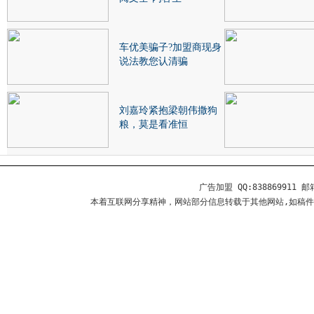
车优美骗子?加盟商现身
说法教您认清骗
刘嘉玲紧抱梁朝伟撒狗
粮，莫是看准恒
广告加盟 QQ:838869911 邮箱
本着互联网分享精神，网站部分信息转载于其他网站,如稿