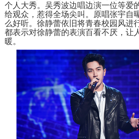
个人大秀。吴秀波边唱边演一位等爱
给观众，惹得全场尖叫。原唱张宇自
么好听。徐静蕾依旧将青春校园风进
都表示对徐静蕾的表演百看不厌，让
暖。