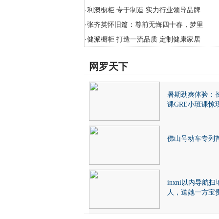
·
利澳橱柜 专于制造 实力行业领导品牌
·
张齐英怀旧篇：尊前无悔四十春，梦里
·
健派橱柜 打造一流品质 定制健康家居
网罗天下
暑期劲爽体验：
课GRE小班课惊
佛山号动车专列
inxni以内导航扫
人，送她一方宝