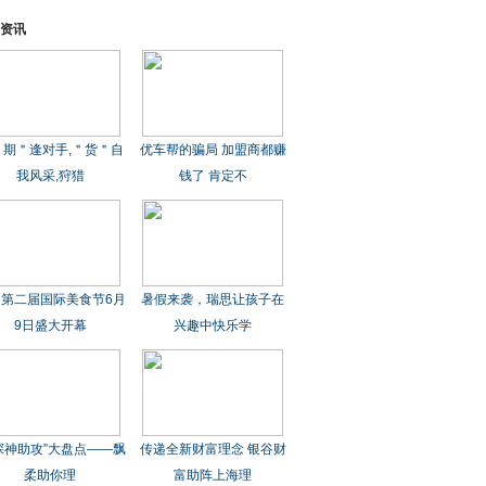
资讯
＂期＂逢对手,＂货＂自
优车帮的骗局 加盟商都赚
我风采,狩猎
钱了 肯定不
第二届国际美食节6月
暑假来袭，瑞思让孩子在
9日盛大开幕
兴趣中快乐学
探神助攻”大盘点——飘
传递全新财富理念 银谷财
柔助你理
富助阵上海理