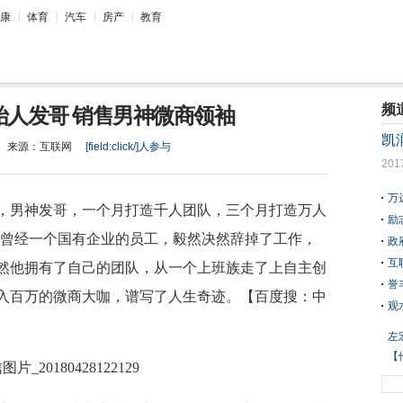
康
体育
汽车
房产
教育
频
始人发哥 销售男神微商领袖
凯
来源：
互联网
[field:click/]
人参与
201
万
，男神发哥，一个月打造千人团队，三个月打造万人
励
!曾经一个国有企业的员工，毅然决然辞掉了工作，
政
互
然他拥有了自己的团队，从一个上班族走了上自主创
誉
月入百万的微商大咖，谱写了人生奇迹。【百度搜：中
观
左
原
【
备