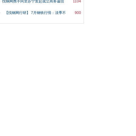
找钢网携手阿里苏宁发起成立商务诚信
1104
0
【找钢网行研】 7月钢铁行情：淡季不
900