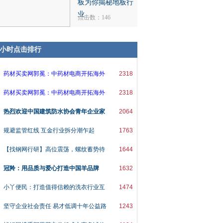
板为你揭秘地板行
业
点击数：146
8小时点击排行
药材买卖网郭冕：中药材电商开拓海外
2318
药材买卖网郭冕：中药材电商开拓海外
2318
热烈欢迎中国建筑防水协会青年企业家
2064
规避监管红线 互金行业拆分潮乍起
1763
【找钢网行研】高位震荡，螺纹蓄势待
1644
冠羚：用品质与爱心打造中国羊品牌
1632
小丫便民：打造值得信赖的洗衣行业互
1474
坚守企业社会责任 易才低调十年公益路
1243