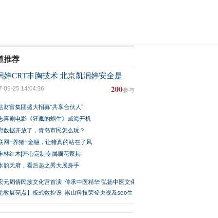
道推荐
润婷CRT丰胸技术 北京凯润婷安全是
200
7-09-25 14:04:36
参与
达财富集团盛大招募“共享合伙人”
志喜剧电影《狂飙的蜗牛》威海开机
府数据开放了，青岛市民怎么玩？
联网+养猪+金融，让猪真的站在了风
丰林红木|匠心定制专属缅花家具
水韵天府，看后起之秀大展身手
宏元周倩民族文化宫首演
传承中医精华 弘扬中医文化
创经典歌
伦教展亮点】板式数控设
——中医
崇山科技荣登央视及seo生
厂如何选
态圈的简介