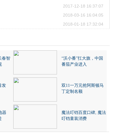
2017-12-18 16:37:07
2018-03-16 16:04:05
2018-01-18 17:32:04
长春智
“沃小番”扛大旗，中国
现
番茄产业进入
首发
双11一万元抢阿斯顿马
丁定制名额
地器
魔法叮铛百度口碑, 魔法
贵
叮铛童装消费